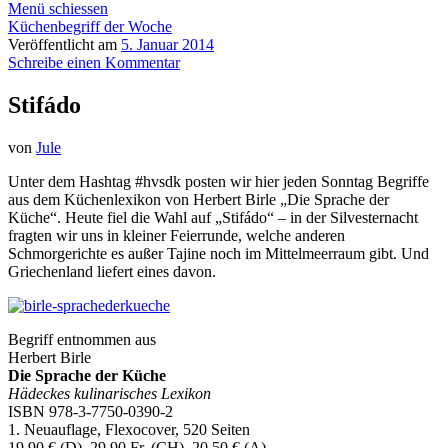
Menü schiessen
Küchenbegriff der Woche
Veröffentlicht am
5. Januar 2014
Schreibe einen Kommentar
Stifádo
von
Jule
Unter dem Hashtag #hvsdk posten wir hier jeden Sonntag Begriffe
aus dem Küchenlexikon von Herbert Birle „Die Sprache der
Küche“. Heute fiel die Wahl auf „Stifádo“ – in der Silvesternacht
fragten wir uns in kleiner Feierrunde, welche anderen
Schmorgerichte es außer Tajine noch im Mittelmeerraum gibt. Und
Griechenland liefert eines davon.
Begriff entnommen aus
Herbert Birle
Die Sprache der Küche
Hädeckes kulinarisches Lexikon
ISBN 978-3-7750-0390-2
1. Neuauflage, Flexocover, 520 Seiten
19,90 € (D), 29,90 Fr. (CH), 20,50 € (A)