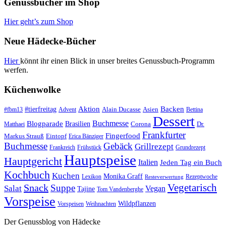
Genussbücher im Shop
Hier geht’s zum Shop
Neue Hädecke-Bücher
Hier
könnt ihr einen Blick in unser breites Genussbuch-Programm
werfen.
Küchenwolke
#tierfreitag
Aktion
Backen
Alain Ducasse
Asien
#fbm13
Advent
Bettina
Dessert
Buchmesse
Blogparade
Brasilien
Corona
Dr.
Matthaei
Frankfurter
Fingerfood
Markus Strauß
Eintopf
Erica Bänziger
Buchmesse
Gebäck
Grillrezept
Frankreich
Frühstück
Grundrezept
Hauptspeise
Hauptgericht
Italien
Jeden Tag ein Buch
Kochbuch
Kuchen
Monika Graff
Lexikon
Rezeptwoche
Resteverwertung
Vegetarisch
Snack
Suppe
Salat
Vegan
Tajine
Tom Vandenberghe
Vorspeise
Wildpflanzen
Vorspeisen
Weihnachten
Der Genussblog von Hädecke