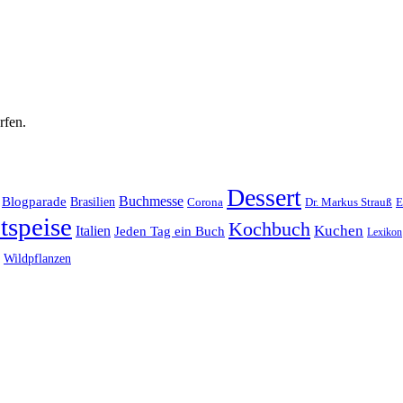
rfen.
Dessert
Buchmesse
Blogparade
Brasilien
Corona
Dr. Markus Strauß
E
tspeise
Kochbuch
Kuchen
Italien
Jeden Tag ein Buch
Lexikon
Wildpflanzen