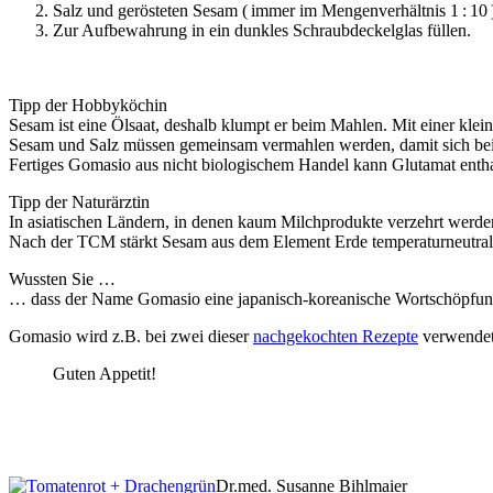
Salz und gerösteten Sesam ( immer im Mengenverhältnis 1 : 10
Zur Aufbewahrung in ein dunkles Schraub­deckelglas füllen.
Tipp der Hobbyköchin
Sesam ist eine Ölsaat, deshalb klumpt er beim Mahlen. Mit einer klei
Sesam und Salz müssen gemeinsam vermahlen werden, damit sich beide
Fertiges Gomasio aus nicht biologischem Handel kann Glutamat enthal
Tipp der Naturärztin
In asiatischen Ländern, in denen kaum Milchprodukte verzehrt werden
Nach der TCM stärkt Sesam aus dem Element Erde temperaturneutral di
Wussten Sie …
… dass der Name Gomasio eine japanisch-koreanische Wortschöpfung fü
Gomasio wird z.B. bei zwei dieser
nachgekochten Rezepte
verwendet
Guten Appetit!
Dr.med. Susanne Bihlmaier