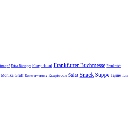
Frankfurter Buchmesse
Fingerfood
intopf
Erica Bänziger
Frankreich
Snack
Suppe
Salat
Monika Graff
Tajine
Rezeptwoche
Tom
Resteverwertung