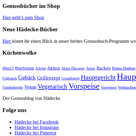
Genussbücher im Shop
Hier geht’s zum Shop
Neue Hädecke-Bücher
Hier
könnt ihr einen Blick in unser breites Genussbuch-Programm we
Küchenwolke
#tierfreitag
Aktion
Backen
Alain Ducasse
Asien
#fbm13
Advent
Bettina Matthaei
Haup
Hauptgericht
Gebäck
Grillrezept
Frühstück
Grundrezept
Vorspeise
Vegetarisch
Vegan
Vandenberghe
Vorspeisen
Weihnachten
Der Genussblog von Hädecke
Folge uns
Hädecke bei Facebook
Hädecke bei Instagram
Hädecke bei Pinterest