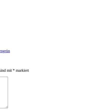
engrün
sind mit
*
markiert