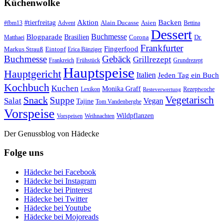
Küchenwolke
#tierfreitag
Aktion
Backen
Alain Ducasse
Asien
#fbm13
Advent
Bettina
Dessert
Buchmesse
Blogparade
Brasilien
Corona
Dr.
Matthaei
Frankfurter
Fingerfood
Markus Strauß
Eintopf
Erica Bänziger
Buchmesse
Gebäck
Grillrezept
Frankreich
Frühstück
Grundrezept
Hauptspeise
Hauptgericht
Italien
Jeden Tag ein Buch
Kochbuch
Kuchen
Monika Graff
Lexikon
Rezeptwoche
Resteverwertung
Vegetarisch
Snack
Suppe
Salat
Vegan
Tajine
Tom Vandenberghe
Vorspeise
Wildpflanzen
Vorspeisen
Weihnachten
Der Genussblog von Hädecke
Folge uns
Hädecke bei Facebook
Hädecke bei Instagram
Hädecke bei Pinterest
Hädecke bei Twitter
Hädecke bei Youtube
Hädecke bei Mojoreads