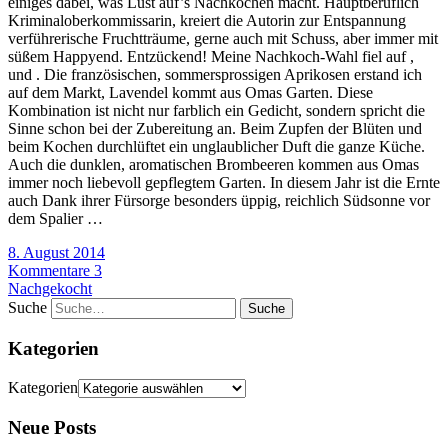
einiges dabei, was Lust auf’s Nachkochen macht. Hauptberuflich
Kriminaloberkommissarin, kreiert die Autorin zur Entspannung
verführerische Fruchtträume, gerne auch mit Schuss, aber immer mit
süßem Happyend. Entzückend! Meine Nachkoch-Wahl fiel auf ,
und . Die französischen, sommersprossigen Aprikosen erstand ich
auf dem Markt, Lavendel kommt aus Omas Garten. Diese
Kombination ist nicht nur farblich ein Gedicht, sondern spricht die
Sinne schon bei der Zubereitung an. Beim Zupfen der Blüten und
beim Kochen durchlüftet ein unglaublicher Duft die ganze Küche.
Auch die dunklen, aromatischen Brombeeren kommen aus Omas
immer noch liebevoll gepflegtem Garten. In diesem Jahr ist die Ernte
auch Dank ihrer Fürsorge besonders üppig, reichlich Südsonne vor
dem Spalier …
8. August 2014
Kommentare 3
Nachgekocht
Suche
Kategorien
Kategorien
Neue Posts