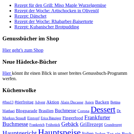
Rezept für den Grill: Miso Maple Wurzelgemüse
Rezept der Woche: Artischocken in Olivenöl
Rezept: Dätschet
Rezept der Woche: Rhabarber-Baisertorte
Rezept: Kubanischer Brotpudding
Genussbücher im Shop
Hier geht’s zum Shop
Neue Hädecke-Bücher
Hier
könnt ihr einen Blick in unser breites Genussbuch-Programm
werfen.
Küchenwolke
#tierfreitag
Aktion
Backen
Alain Ducasse
Asien
#fbm13
Advent
Bettina
Dessert
Buchmesse
Blogparade
Brasilien
Corona
Dr.
Matthaei
Frankfurter
Fingerfood
Markus Strauß
Eintopf
Erica Bänziger
Buchmesse
Gebäck
Grillrezept
Frankreich
Frühstück
Grundrezept
Hauptspeise
Hauptgericht
Italien
Jeden Tag ein Buch