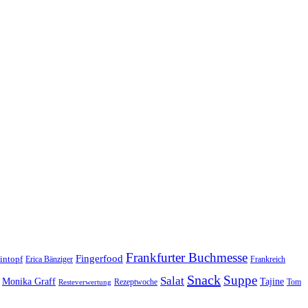
Frankfurter Buchmesse
Fingerfood
intopf
Erica Bänziger
Frankreich
Snack
Suppe
Salat
Monika Graff
Tajine
Rezeptwoche
Tom
Resteverwertung