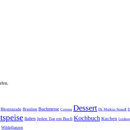
rfen.
Dessert
Buchmesse
Blogparade
Brasilien
Corona
Dr. Markus Strauß
E
tspeise
Kochbuch
Kuchen
Italien
Jeden Tag ein Buch
Lexikon
Wildpflanzen