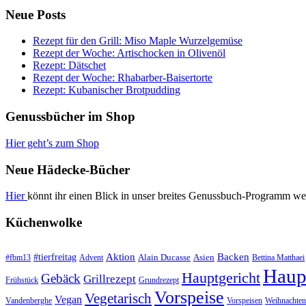
Neue Posts
Rezept für den Grill: Miso Maple Wurzelgemüse
Rezept der Woche: Artischocken in Olivenöl
Rezept: Dätschet
Rezept der Woche: Rhabarber-Baisertorte
Rezept: Kubanischer Brotpudding
Genussbücher im Shop
Hier geht’s zum Shop
Neue Hädecke-Bücher
Hier
könnt ihr einen Blick in unser breites Genussbuch-Programm we
Küchenwolke
#tierfreitag
Aktion
Backen
Alain Ducasse
Asien
#fbm13
Advent
Bettina Matthaei
Haup
Hauptgericht
Gebäck
Grillrezept
Frühstück
Grundrezept
Vorspeise
Vegetarisch
Vegan
Vandenberghe
Vorspeisen
Weihnachten