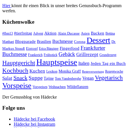
Hier
könnt ihr einen Blick in unser breites Genussbuch-Programm
werfen.
Küchenwolke
#tierfreitag
Aktion
Backen
Alain Ducasse
Asien
#fbm13
Advent
Bettina
Dessert
Buchmesse
Blogparade
Brasilien
Corona
Dr.
Matthaei
Frankfurter
Fingerfood
Markus Strauß
Eintopf
Erica Bänziger
Buchmesse
Gebäck
Grillrezept
Frankreich
Frühstück
Grundrezept
Hauptspeise
Hauptgericht
Italien
Jeden Tag ein Buch
Kochbuch
Kuchen
Monika Graff
Lexikon
Rezeptwoche
Resteverwertung
Vegetarisch
Snack
Suppe
Salat
Vegan
Tajine
Tom Vandenberghe
Vorspeise
Wildpflanzen
Vorspeisen
Weihnachten
Der Genussblog von Hädecke
Folge uns
Hädecke bei Facebook
Hädecke bei Instagram