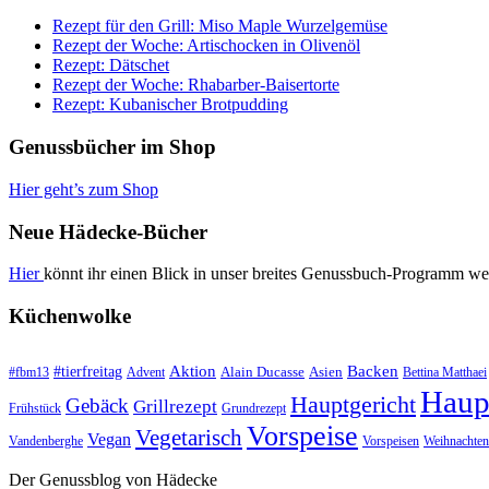
Rezept für den Grill: Miso Maple Wurzelgemüse
Rezept der Woche: Artischocken in Olivenöl
Rezept: Dätschet
Rezept der Woche: Rhabarber-Baisertorte
Rezept: Kubanischer Brotpudding
Genussbücher im Shop
Hier geht’s zum Shop
Neue Hädecke-Bücher
Hier
könnt ihr einen Blick in unser breites Genussbuch-Programm we
Küchenwolke
#tierfreitag
Aktion
Backen
Alain Ducasse
Asien
#fbm13
Advent
Bettina Matthaei
Haup
Hauptgericht
Gebäck
Grillrezept
Frühstück
Grundrezept
Vorspeise
Vegetarisch
Vegan
Vandenberghe
Vorspeisen
Weihnachten
Der Genussblog von Hädecke