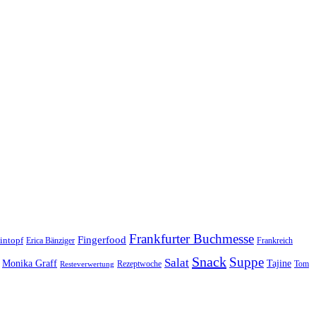
Frankfurter Buchmesse
Fingerfood
intopf
Erica Bänziger
Frankreich
Snack
Suppe
Salat
Monika Graff
Tajine
Rezeptwoche
Tom
Resteverwertung