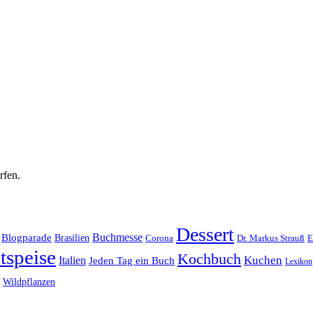
rfen.
Dessert
Buchmesse
Blogparade
Brasilien
Corona
Dr. Markus Strauß
E
tspeise
Kochbuch
Kuchen
Italien
Jeden Tag ein Buch
Lexikon
Wildpflanzen