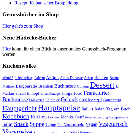
Rezept: Kubanischer Brotpudding
Genussbücher im Shop
Hier geht’s zum Shop
Neue Hädecke-Bücher
Hier
könnt ihr einen Blick in unser breites Genussbuch-Programm
werfen.
Küchenwolke
#tierfreitag
Aktion
Backen
Alain Ducasse
Asien
#fbm13
Advent
Bettina
Dessert
Buchmesse
Blogparade
Brasilien
Corona
Dr.
Matthaei
Frankfurter
Fingerfood
Markus Strauß
Eintopf
Erica Bänziger
Buchmesse
Gebäck
Grillrezept
Frankreich
Frühstück
Grundrezept
Hauptspeise
Hauptgericht
Italien
Jeden Tag ein Buch
Kochbuch
Kuchen
Monika Graff
Lexikon
Rezeptwoche
Resteverwertung
Vegetarisch
Snack
Suppe
Salat
Vegan
Tajine
Tom Vandenberghe
Vorspeise
Wildpflanzen