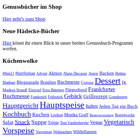
Genussbücher im Shop
Hier geht’s zum Shop
Neue Hädecke-Bücher
Hier
könnt ihr einen Blick in unser breites Genussbuch-Programm
werfen.
Küchenwolke
#tierfreitag
Aktion
Backen
Alain Ducasse
Asien
#fbm13
Advent
Bettina
Dessert
Buchmesse
Blogparade
Brasilien
Corona
Dr.
Matthaei
Frankfurter
Fingerfood
Markus Strauß
Eintopf
Erica Bänziger
Buchmesse
Gebäck
Grillrezept
Frankreich
Frühstück
Grundrezept
Hauptspeise
Hauptgericht
Italien
Jeden Tag ein Buch
Kochbuch
Kuchen
Monika Graff
Lexikon
Rezeptwoche
Resteverwertung
Vegetarisch
Snack
Suppe
Salat
Vegan
Tajine
Tom Vandenberghe
Vorspeise
Wildpflanzen
Vorspeisen
Weihnachten