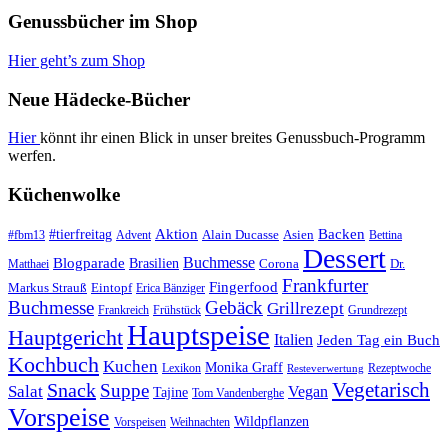
Genussbücher im Shop
Hier geht’s zum Shop
Neue Hädecke-Bücher
Hier
könnt ihr einen Blick in unser breites Genussbuch-Programm
werfen.
Küchenwolke
#tierfreitag
Aktion
Backen
Alain Ducasse
Asien
#fbm13
Advent
Bettina
Dessert
Buchmesse
Blogparade
Brasilien
Corona
Dr.
Matthaei
Frankfurter
Fingerfood
Markus Strauß
Eintopf
Erica Bänziger
Buchmesse
Gebäck
Grillrezept
Frankreich
Frühstück
Grundrezept
Hauptspeise
Hauptgericht
Italien
Jeden Tag ein Buch
Kochbuch
Kuchen
Monika Graff
Lexikon
Rezeptwoche
Resteverwertung
Vegetarisch
Snack
Suppe
Salat
Vegan
Tajine
Tom Vandenberghe
Vorspeise
Wildpflanzen
Vorspeisen
Weihnachten