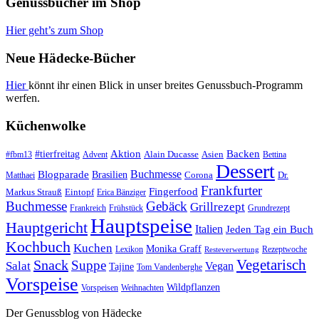
Genussbücher im Shop
Hier geht’s zum Shop
Neue Hädecke-Bücher
Hier
könnt ihr einen Blick in unser breites Genussbuch-Programm
werfen.
Küchenwolke
#tierfreitag
Aktion
Backen
Alain Ducasse
Asien
#fbm13
Advent
Bettina
Dessert
Buchmesse
Blogparade
Brasilien
Corona
Dr.
Matthaei
Frankfurter
Fingerfood
Markus Strauß
Eintopf
Erica Bänziger
Buchmesse
Gebäck
Grillrezept
Frankreich
Frühstück
Grundrezept
Hauptspeise
Hauptgericht
Italien
Jeden Tag ein Buch
Kochbuch
Kuchen
Monika Graff
Lexikon
Rezeptwoche
Resteverwertung
Vegetarisch
Snack
Suppe
Salat
Vegan
Tajine
Tom Vandenberghe
Vorspeise
Wildpflanzen
Vorspeisen
Weihnachten
Der Genussblog von Hädecke