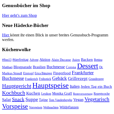
Genussbücher im Shop
Hier geht’s zum Shop
Neue Hädecke-Bücher
Hier
könnt ihr einen Blick in unser breites Genussbuch-Programm
werfen.
Küchenwolke
#tierfreitag
Aktion
Backen
Alain Ducasse
Asien
#fbm13
Advent
Bettina
Dessert
Buchmesse
Blogparade
Brasilien
Corona
Dr.
Matthaei
Frankfurter
Fingerfood
Markus Strauß
Eintopf
Erica Bänziger
Buchmesse
Gebäck
Grillrezept
Frankreich
Frühstück
Grundrezept
Hauptspeise
Hauptgericht
Italien
Jeden Tag ein Buch
Kochbuch
Kuchen
Monika Graff
Lexikon
Rezeptwoche
Resteverwertung
Vegetarisch
Snack
Suppe
Salat
Vegan
Tajine
Tom Vandenberghe
Vorspeise
Wildpflanzen
Vorspeisen
Weihnachten