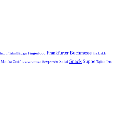
Frankfurter Buchmesse
Fingerfood
intopf
Erica Bänziger
Frankreich
Snack
Suppe
Salat
Monika Graff
Tajine
Rezeptwoche
Tom
Resteverwertung