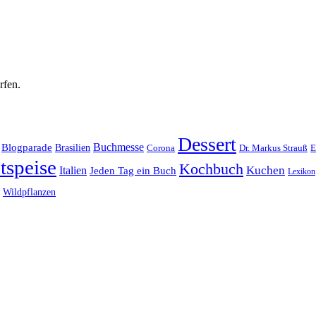
rfen.
Dessert
Buchmesse
Blogparade
Brasilien
Corona
Dr. Markus Strauß
E
tspeise
Kochbuch
Kuchen
Italien
Jeden Tag ein Buch
Lexikon
Wildpflanzen