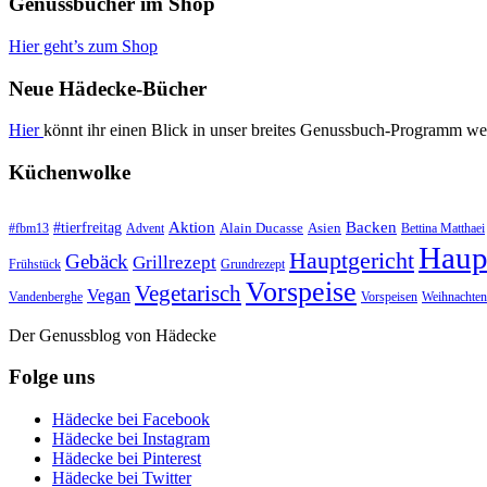
Genussbücher im Shop
Hier geht’s zum Shop
Neue Hädecke-Bücher
Hier
könnt ihr einen Blick in unser breites Genussbuch-Programm we
Küchenwolke
#tierfreitag
Aktion
Backen
Alain Ducasse
Asien
#fbm13
Advent
Bettina Matthaei
Haup
Hauptgericht
Gebäck
Grillrezept
Frühstück
Grundrezept
Vorspeise
Vegetarisch
Vegan
Vandenberghe
Vorspeisen
Weihnachten
Der Genussblog von Hädecke
Folge uns
Hädecke bei Facebook
Hädecke bei Instagram
Hädecke bei Pinterest
Hädecke bei Twitter