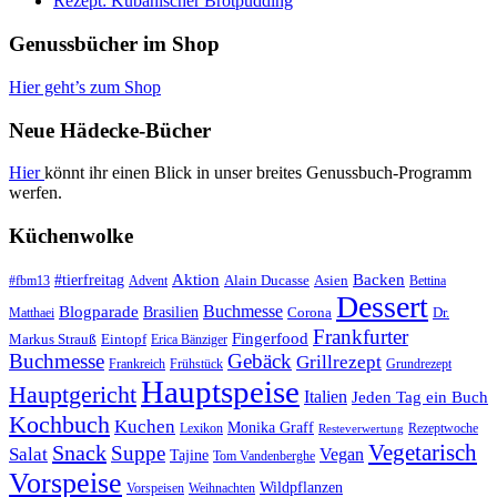
Rezept: Kubanischer Brotpudding
Genussbücher im Shop
Hier geht’s zum Shop
Neue Hädecke-Bücher
Hier
könnt ihr einen Blick in unser breites Genussbuch-Programm
werfen.
Küchenwolke
#tierfreitag
Aktion
Backen
Alain Ducasse
Asien
#fbm13
Advent
Bettina
Dessert
Buchmesse
Blogparade
Brasilien
Corona
Dr.
Matthaei
Frankfurter
Fingerfood
Markus Strauß
Eintopf
Erica Bänziger
Buchmesse
Gebäck
Grillrezept
Frankreich
Frühstück
Grundrezept
Hauptspeise
Hauptgericht
Italien
Jeden Tag ein Buch
Kochbuch
Kuchen
Monika Graff
Lexikon
Rezeptwoche
Resteverwertung
Vegetarisch
Snack
Suppe
Salat
Vegan
Tajine
Tom Vandenberghe
Vorspeise
Wildpflanzen
Vorspeisen
Weihnachten