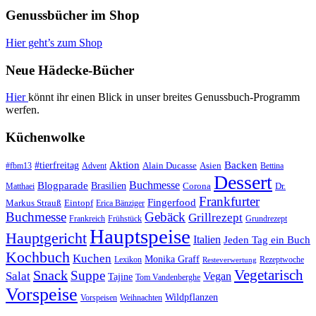
Genussbücher im Shop
Hier geht’s zum Shop
Neue Hädecke-Bücher
Hier
könnt ihr einen Blick in unser breites Genussbuch-Programm
werfen.
Küchenwolke
#tierfreitag
Aktion
Backen
Alain Ducasse
Asien
#fbm13
Advent
Bettina
Dessert
Buchmesse
Blogparade
Brasilien
Corona
Dr.
Matthaei
Frankfurter
Fingerfood
Markus Strauß
Eintopf
Erica Bänziger
Buchmesse
Gebäck
Grillrezept
Frankreich
Frühstück
Grundrezept
Hauptspeise
Hauptgericht
Italien
Jeden Tag ein Buch
Kochbuch
Kuchen
Monika Graff
Lexikon
Rezeptwoche
Resteverwertung
Vegetarisch
Snack
Suppe
Salat
Vegan
Tajine
Tom Vandenberghe
Vorspeise
Wildpflanzen
Vorspeisen
Weihnachten