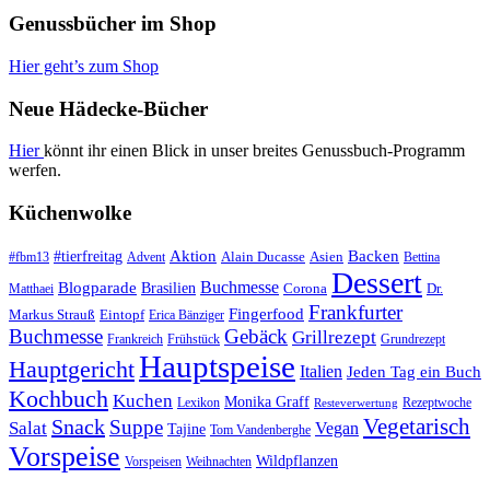
Genussbücher im Shop
Hier geht’s zum Shop
Neue Hädecke-Bücher
Hier
könnt ihr einen Blick in unser breites Genussbuch-Programm
werfen.
Küchenwolke
#tierfreitag
Aktion
Backen
Alain Ducasse
Asien
#fbm13
Advent
Bettina
Dessert
Buchmesse
Blogparade
Brasilien
Corona
Dr.
Matthaei
Frankfurter
Fingerfood
Markus Strauß
Eintopf
Erica Bänziger
Buchmesse
Gebäck
Grillrezept
Frankreich
Frühstück
Grundrezept
Hauptspeise
Hauptgericht
Italien
Jeden Tag ein Buch
Kochbuch
Kuchen
Monika Graff
Lexikon
Rezeptwoche
Resteverwertung
Vegetarisch
Snack
Suppe
Salat
Vegan
Tajine
Tom Vandenberghe
Vorspeise
Wildpflanzen
Vorspeisen
Weihnachten