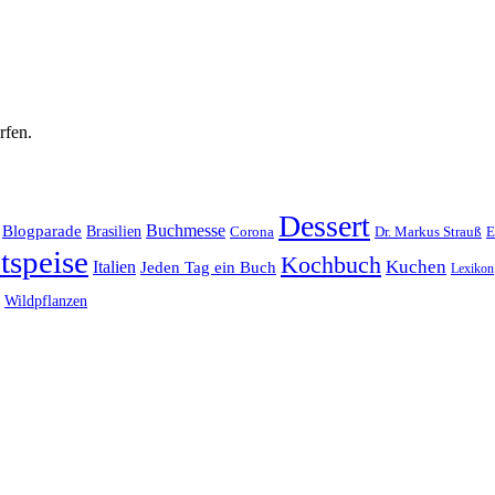
rfen.
Dessert
Buchmesse
Blogparade
Brasilien
Corona
Dr. Markus Strauß
E
tspeise
Kochbuch
Kuchen
Italien
Jeden Tag ein Buch
Lexikon
Wildpflanzen