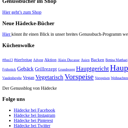
Genussbücher im Shop
Hier geht’s zum Shop
Neue Hädecke-Bücher
Hier
könnt ihr einen Blick in unser breites Genussbuch-Programm we
Küchenwolke
#tierfreitag
Aktion
Backen
Alain Ducasse
Asien
#fbm13
Advent
Bettina Matthaei
Haup
Hauptgericht
Gebäck
Grillrezept
Frühstück
Grundrezept
Vorspeise
Vegetarisch
Vegan
Vandenberghe
Vorspeisen
Weihnachten
Der Genussblog von Hädecke
Folge uns
Hädecke bei Facebook
Hädecke bei Instagram
Hädecke bei Pinterest
Hädecke bei Twitter