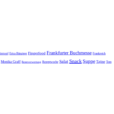
Frankfurter Buchmesse
Fingerfood
intopf
Erica Bänziger
Frankreich
Snack
Suppe
Salat
Monika Graff
Tajine
Rezeptwoche
Tom
Resteverwertung