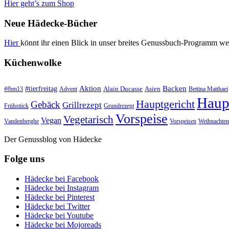
Hier geht’s zum Shop
Neue Hädecke-Bücher
Hier
könnt ihr einen Blick in unser breites Genussbuch-Programm we
Küchenwolke
#tierfreitag
Aktion
Backen
Alain Ducasse
Asien
#fbm13
Advent
Bettina Matthaei
Haup
Hauptgericht
Gebäck
Grillrezept
Frühstück
Grundrezept
Vorspeise
Vegetarisch
Vegan
Vandenberghe
Vorspeisen
Weihnachten
Der Genussblog von Hädecke
Folge uns
Hädecke bei Facebook
Hädecke bei Instagram
Hädecke bei Pinterest
Hädecke bei Twitter
Hädecke bei Youtube
Hädecke bei Mojoreads