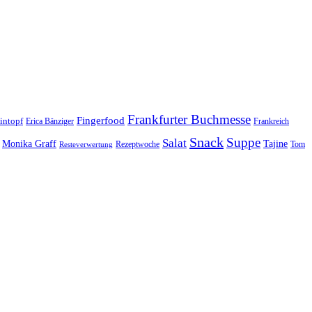
Frankfurter Buchmesse
Fingerfood
intopf
Erica Bänziger
Frankreich
Snack
Suppe
Salat
Monika Graff
Tajine
Rezeptwoche
Tom
Resteverwertung