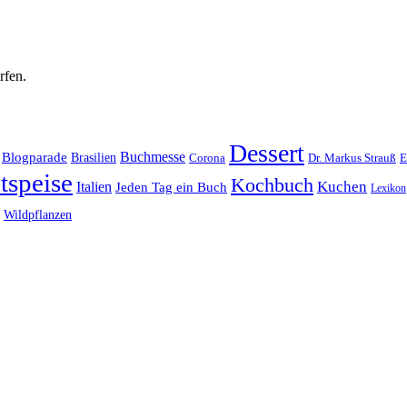
rfen.
Dessert
Buchmesse
Blogparade
Brasilien
Corona
Dr. Markus Strauß
E
tspeise
Kochbuch
Kuchen
Italien
Jeden Tag ein Buch
Lexikon
Wildpflanzen