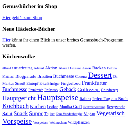
Genussbücher im Shop
Hier geht’s zum Shop
Neue Hädecke-Bücher
Hier
könnt ihr einen Blick in unser breites Genussbuch-Programm
werfen.
Küchenwolke
#tierfreitag
Aktion
Backen
Alain Ducasse
Asien
#fbm13
Advent
Bettina
Dessert
Buchmesse
Blogparade
Brasilien
Corona
Dr.
Matthaei
Frankfurter
Fingerfood
Markus Strauß
Eintopf
Erica Bänziger
Buchmesse
Gebäck
Grillrezept
Frankreich
Frühstück
Grundrezept
Hauptspeise
Hauptgericht
Italien
Jeden Tag ein Buch
Kochbuch
Kuchen
Monika Graff
Lexikon
Rezeptwoche
Resteverwertung
Vegetarisch
Snack
Suppe
Salat
Vegan
Tajine
Tom Vandenberghe
Vorspeise
Wildpflanzen
Vorspeisen
Weihnachten