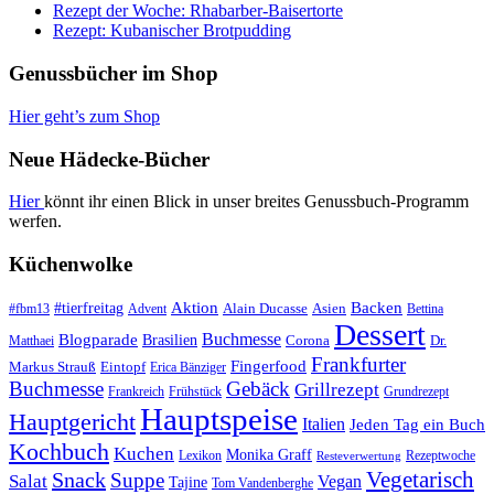
Rezept der Woche: Rhabarber-Baisertorte
Rezept: Kubanischer Brotpudding
Genussbücher im Shop
Hier geht’s zum Shop
Neue Hädecke-Bücher
Hier
könnt ihr einen Blick in unser breites Genussbuch-Programm
werfen.
Küchenwolke
#tierfreitag
Aktion
Backen
Alain Ducasse
Asien
#fbm13
Advent
Bettina
Dessert
Buchmesse
Blogparade
Brasilien
Corona
Dr.
Matthaei
Frankfurter
Fingerfood
Markus Strauß
Eintopf
Erica Bänziger
Buchmesse
Gebäck
Grillrezept
Frankreich
Frühstück
Grundrezept
Hauptspeise
Hauptgericht
Italien
Jeden Tag ein Buch
Kochbuch
Kuchen
Monika Graff
Lexikon
Rezeptwoche
Resteverwertung
Vegetarisch
Snack
Suppe
Salat
Vegan
Tajine
Tom Vandenberghe