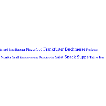
Frankfurter Buchmesse
Fingerfood
intopf
Erica Bänziger
Frankreich
Snack
Suppe
Salat
Monika Graff
Tajine
Rezeptwoche
Tom
Resteverwertung