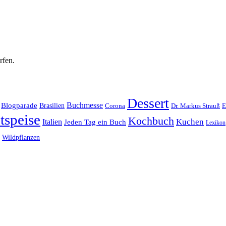
rfen.
Dessert
Buchmesse
Blogparade
Brasilien
Corona
Dr. Markus Strauß
E
tspeise
Kochbuch
Kuchen
Italien
Jeden Tag ein Buch
Lexikon
Wildpflanzen