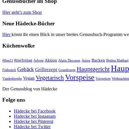
Genussbücher im Shop
Hier geht’s zum Shop
Neue Hädecke-Bücher
Hier
könnt ihr einen Blick in unser breites Genussbuch-Programm we
Küchenwolke
#tierfreitag
Aktion
Backen
Alain Ducasse
Asien
#fbm13
Advent
Bettina Matthaei
Haup
Hauptgericht
Gebäck
Grillrezept
Frühstück
Grundrezept
Vorspeise
Vegetarisch
Vegan
Vandenberghe
Vorspeisen
Weihnachten
Der Genussblog von Hädecke
Folge uns
Hädecke bei Facebook
Hädecke bei Instagram
Hädecke bei Pinterest
Hädecke bei Twitter