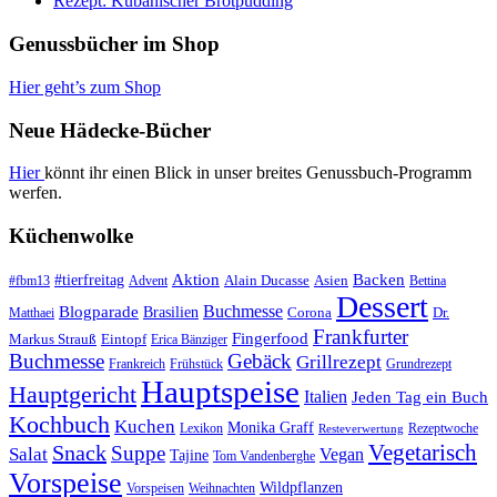
Rezept: Kubanischer Brotpudding
Genussbücher im Shop
Hier geht’s zum Shop
Neue Hädecke-Bücher
Hier
könnt ihr einen Blick in unser breites Genussbuch-Programm
werfen.
Küchenwolke
#tierfreitag
Aktion
Backen
Alain Ducasse
Asien
#fbm13
Advent
Bettina
Dessert
Buchmesse
Blogparade
Brasilien
Corona
Dr.
Matthaei
Frankfurter
Fingerfood
Markus Strauß
Eintopf
Erica Bänziger
Buchmesse
Gebäck
Grillrezept
Frankreich
Frühstück
Grundrezept
Hauptspeise
Hauptgericht
Italien
Jeden Tag ein Buch
Kochbuch
Kuchen
Monika Graff
Lexikon
Rezeptwoche
Resteverwertung
Vegetarisch
Snack
Suppe
Salat
Vegan
Tajine
Tom Vandenberghe
Vorspeise
Wildpflanzen
Vorspeisen
Weihnachten