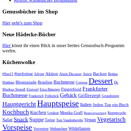
Rezept: Kubanischer Brotpudding
Genussbücher im Shop
Hier geht’s zum Shop
Neue Hädecke-Bücher
Hier
könnt ihr einen Blick in unser breites Genussbuch-Programm
werfen.
Küchenwolke
#tierfreitag
Aktion
Backen
Alain Ducasse
Asien
#fbm13
Advent
Bettina
Dessert
Buchmesse
Blogparade
Brasilien
Corona
Dr.
Matthaei
Frankfurter
Fingerfood
Markus Strauß
Eintopf
Erica Bänziger
Buchmesse
Gebäck
Grillrezept
Frankreich
Frühstück
Grundrezept
Hauptspeise
Hauptgericht
Italien
Jeden Tag ein Buch
Kochbuch
Kuchen
Monika Graff
Lexikon
Rezeptwoche
Resteverwertung
Vegetarisch
Snack
Suppe
Salat
Vegan
Tajine
Tom Vandenberghe
Vorspeise
Wildpflanzen
Vorspeisen
Weihnachten