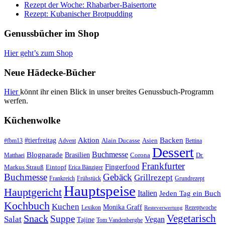
Rezept der Woche: Rhabarber-Baisertorte
Rezept: Kubanischer Brotpudding
Genussbücher im Shop
Hier geht’s zum Shop
Neue Hädecke-Bücher
Hier
könnt ihr einen Blick in unser breites Genussbuch-Programm
werfen.
Küchenwolke
#tierfreitag
Aktion
Backen
Alain Ducasse
Asien
#fbm13
Advent
Bettina
Dessert
Buchmesse
Blogparade
Brasilien
Corona
Dr.
Matthaei
Frankfurter
Fingerfood
Markus Strauß
Eintopf
Erica Bänziger
Buchmesse
Gebäck
Grillrezept
Frankreich
Frühstück
Grundrezept
Hauptspeise
Hauptgericht
Italien
Jeden Tag ein Buch
Kochbuch
Kuchen
Monika Graff
Lexikon
Rezeptwoche
Resteverwertung
Vegetarisch
Snack
Suppe
Salat
Vegan
Tajine
Tom Vandenberghe