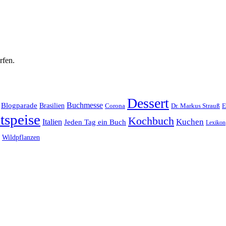
rfen.
Dessert
Buchmesse
Blogparade
Brasilien
Corona
Dr. Markus Strauß
E
tspeise
Kochbuch
Kuchen
Italien
Jeden Tag ein Buch
Lexikon
Wildpflanzen