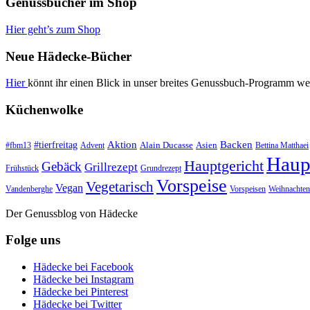
Genussbücher im Shop
Hier geht’s zum Shop
Neue Hädecke-Bücher
Hier
könnt ihr einen Blick in unser breites Genussbuch-Programm we
Küchenwolke
#tierfreitag
Aktion
Backen
Alain Ducasse
Asien
#fbm13
Advent
Bettina Matthaei
Haup
Hauptgericht
Gebäck
Grillrezept
Frühstück
Grundrezept
Vorspeise
Vegetarisch
Vegan
Vandenberghe
Vorspeisen
Weihnachten
Der Genussblog von Hädecke
Folge uns
Hädecke bei Facebook
Hädecke bei Instagram
Hädecke bei Pinterest
Hädecke bei Twitter