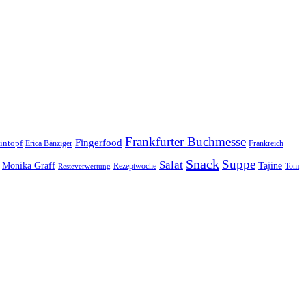
Frankfurter Buchmesse
Fingerfood
intopf
Erica Bänziger
Frankreich
Snack
Suppe
Salat
Monika Graff
Tajine
Rezeptwoche
Tom
Resteverwertung