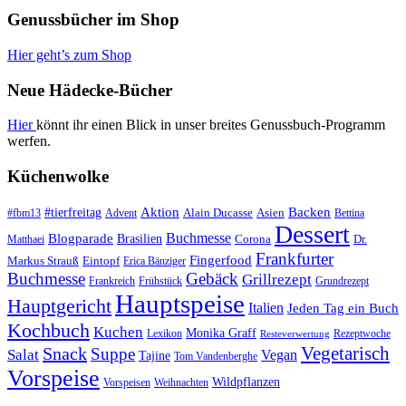
Genussbücher im Shop
Hier geht’s zum Shop
Neue Hädecke-Bücher
Hier
könnt ihr einen Blick in unser breites Genussbuch-Programm
werfen.
Küchenwolke
#tierfreitag
Aktion
Backen
Alain Ducasse
Asien
#fbm13
Advent
Bettina
Dessert
Buchmesse
Blogparade
Brasilien
Corona
Dr.
Matthaei
Frankfurter
Fingerfood
Markus Strauß
Eintopf
Erica Bänziger
Buchmesse
Gebäck
Grillrezept
Frankreich
Frühstück
Grundrezept
Hauptspeise
Hauptgericht
Italien
Jeden Tag ein Buch
Kochbuch
Kuchen
Monika Graff
Lexikon
Rezeptwoche
Resteverwertung
Vegetarisch
Snack
Suppe
Salat
Vegan
Tajine
Tom Vandenberghe
Vorspeise
Wildpflanzen
Vorspeisen
Weihnachten