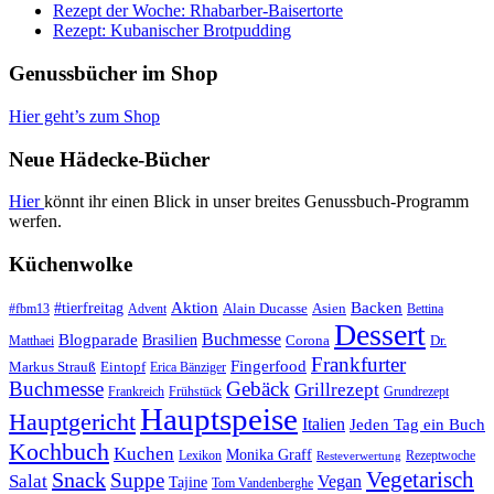
Rezept der Woche: Rhabarber-Baisertorte
Rezept: Kubanischer Brotpudding
Genussbücher im Shop
Hier geht’s zum Shop
Neue Hädecke-Bücher
Hier
könnt ihr einen Blick in unser breites Genussbuch-Programm
werfen.
Küchenwolke
#tierfreitag
Aktion
Backen
Alain Ducasse
Asien
#fbm13
Advent
Bettina
Dessert
Buchmesse
Blogparade
Brasilien
Corona
Dr.
Matthaei
Frankfurter
Fingerfood
Markus Strauß
Eintopf
Erica Bänziger
Buchmesse
Gebäck
Grillrezept
Frankreich
Frühstück
Grundrezept
Hauptspeise
Hauptgericht
Italien
Jeden Tag ein Buch
Kochbuch
Kuchen
Monika Graff
Lexikon
Rezeptwoche
Resteverwertung
Vegetarisch
Snack
Suppe
Salat
Vegan
Tajine
Tom Vandenberghe