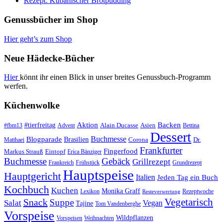
Rezept: Kubanischer Brotpudding
Genussbücher im Shop
Hier geht’s zum Shop
Neue Hädecke-Bücher
Hier
könnt ihr einen Blick in unser breites Genussbuch-Programm
werfen.
Küchenwolke
#tierfreitag
Aktion
Backen
Alain Ducasse
Asien
#fbm13
Advent
Bettina
Dessert
Buchmesse
Blogparade
Brasilien
Corona
Dr.
Matthaei
Frankfurter
Fingerfood
Markus Strauß
Eintopf
Erica Bänziger
Buchmesse
Gebäck
Grillrezept
Frankreich
Frühstück
Grundrezept
Hauptspeise
Hauptgericht
Italien
Jeden Tag ein Buch
Kochbuch
Kuchen
Monika Graff
Lexikon
Rezeptwoche
Resteverwertung
Vegetarisch
Snack
Suppe
Salat
Vegan
Tajine
Tom Vandenberghe
Vorspeise
Wildpflanzen
Vorspeisen
Weihnachten