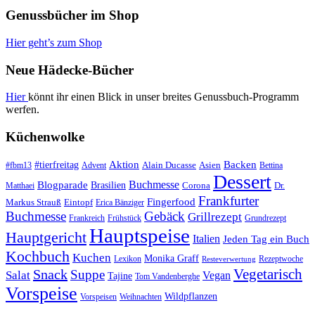
Genussbücher im Shop
Hier geht’s zum Shop
Neue Hädecke-Bücher
Hier
könnt ihr einen Blick in unser breites Genussbuch-Programm
werfen.
Küchenwolke
#tierfreitag
Aktion
Backen
Alain Ducasse
Asien
#fbm13
Advent
Bettina
Dessert
Buchmesse
Blogparade
Brasilien
Corona
Dr.
Matthaei
Frankfurter
Fingerfood
Markus Strauß
Eintopf
Erica Bänziger
Buchmesse
Gebäck
Grillrezept
Frankreich
Frühstück
Grundrezept
Hauptspeise
Hauptgericht
Italien
Jeden Tag ein Buch
Kochbuch
Kuchen
Monika Graff
Lexikon
Rezeptwoche
Resteverwertung
Vegetarisch
Snack
Suppe
Salat
Vegan
Tajine
Tom Vandenberghe
Vorspeise
Wildpflanzen
Vorspeisen
Weihnachten