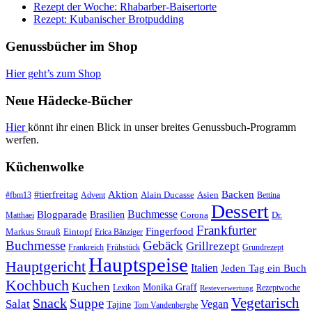
Rezept der Woche: Rhabarber-Baisertorte
Rezept: Kubanischer Brotpudding
Genussbücher im Shop
Hier geht’s zum Shop
Neue Hädecke-Bücher
Hier
könnt ihr einen Blick in unser breites Genussbuch-Programm
werfen.
Küchenwolke
#tierfreitag
Aktion
Backen
Alain Ducasse
Asien
#fbm13
Advent
Bettina
Dessert
Buchmesse
Blogparade
Brasilien
Corona
Dr.
Matthaei
Frankfurter
Fingerfood
Markus Strauß
Eintopf
Erica Bänziger
Buchmesse
Gebäck
Grillrezept
Frankreich
Frühstück
Grundrezept
Hauptspeise
Hauptgericht
Italien
Jeden Tag ein Buch
Kochbuch
Kuchen
Monika Graff
Lexikon
Rezeptwoche
Resteverwertung
Vegetarisch
Snack
Suppe
Salat
Vegan
Tajine
Tom Vandenberghe