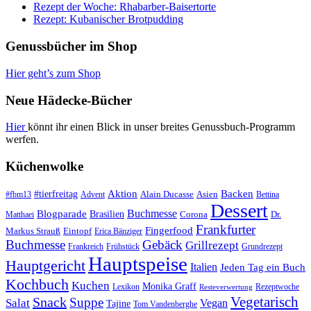
Rezept der Woche: Rhabarber-Baisertorte
Rezept: Kubanischer Brotpudding
Genussbücher im Shop
Hier geht’s zum Shop
Neue Hädecke-Bücher
Hier
könnt ihr einen Blick in unser breites Genussbuch-Programm
werfen.
Küchenwolke
#tierfreitag
Aktion
Backen
Alain Ducasse
Asien
#fbm13
Advent
Bettina
Dessert
Buchmesse
Blogparade
Brasilien
Corona
Dr.
Matthaei
Frankfurter
Fingerfood
Markus Strauß
Eintopf
Erica Bänziger
Buchmesse
Gebäck
Grillrezept
Frankreich
Frühstück
Grundrezept
Hauptspeise
Hauptgericht
Italien
Jeden Tag ein Buch
Kochbuch
Kuchen
Monika Graff
Lexikon
Rezeptwoche
Resteverwertung
Vegetarisch
Snack
Suppe
Salat
Vegan
Tajine
Tom Vandenberghe