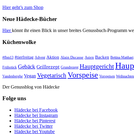
Hier geht’s zum Shop
Neue Hädecke-Bücher
Hier
könnt ihr einen Blick in unser breites Genussbuch-Programm we
Küchenwolke
#tierfreitag
Aktion
Backen
Alain Ducasse
Asien
#fbm13
Advent
Bettina Matthaei
Haup
Hauptgericht
Gebäck
Grillrezept
Frühstück
Grundrezept
Vorspeise
Vegetarisch
Vegan
Vandenberghe
Vorspeisen
Weihnachten
Der Genussblog von Hädecke
Folge uns
Hädecke bei Facebook
Hädecke bei Instagram
Hädecke bei Pinterest
Hädecke bei Twitter
Hädecke bei Youtube