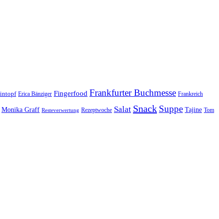
Frankfurter Buchmesse
Fingerfood
intopf
Erica Bänziger
Frankreich
Snack
Suppe
Salat
Monika Graff
Tajine
Rezeptwoche
Tom
Resteverwertung