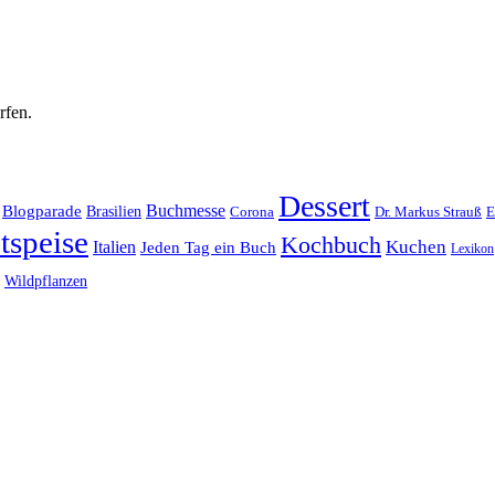
rfen.
Dessert
Buchmesse
Blogparade
Brasilien
Corona
Dr. Markus Strauß
E
tspeise
Kochbuch
Kuchen
Italien
Jeden Tag ein Buch
Lexikon
Wildpflanzen