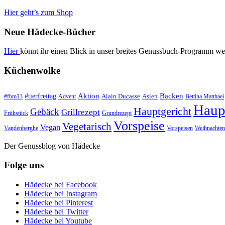
Hier geht’s zum Shop
Neue Hädecke-Bücher
Hier
könnt ihr einen Blick in unser breites Genussbuch-Programm we
Küchenwolke
#tierfreitag
Aktion
Backen
Alain Ducasse
Asien
#fbm13
Advent
Bettina Matthaei
Haup
Hauptgericht
Gebäck
Grillrezept
Frühstück
Grundrezept
Vorspeise
Vegetarisch
Vegan
Vandenberghe
Vorspeisen
Weihnachten
Der Genussblog von Hädecke
Folge uns
Hädecke bei Facebook
Hädecke bei Instagram
Hädecke bei Pinterest
Hädecke bei Twitter
Hädecke bei Youtube