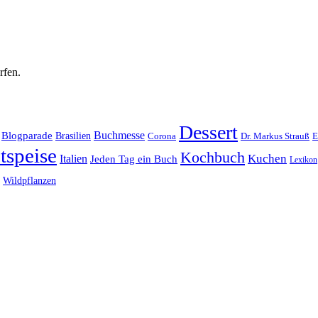
rfen.
Dessert
Buchmesse
Blogparade
Brasilien
Corona
Dr. Markus Strauß
E
tspeise
Kochbuch
Kuchen
Italien
Jeden Tag ein Buch
Lexikon
Wildpflanzen