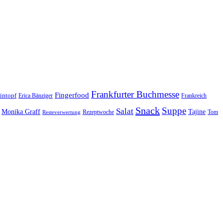
Frankfurter Buchmesse
Fingerfood
intopf
Erica Bänziger
Frankreich
Snack
Suppe
Salat
Monika Graff
Tajine
Rezeptwoche
Tom
Resteverwertung