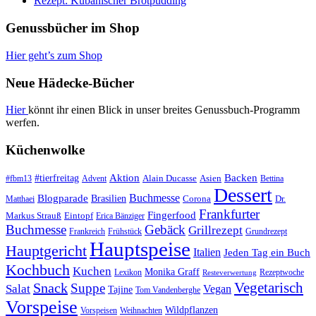
Rezept: Kubanischer Brotpudding
Genussbücher im Shop
Hier geht’s zum Shop
Neue Hädecke-Bücher
Hier
könnt ihr einen Blick in unser breites Genussbuch-Programm
werfen.
Küchenwolke
#tierfreitag
Aktion
Backen
Alain Ducasse
Asien
#fbm13
Advent
Bettina
Dessert
Buchmesse
Blogparade
Brasilien
Corona
Dr.
Matthaei
Frankfurter
Fingerfood
Markus Strauß
Eintopf
Erica Bänziger
Buchmesse
Gebäck
Grillrezept
Frankreich
Frühstück
Grundrezept
Hauptspeise
Hauptgericht
Italien
Jeden Tag ein Buch
Kochbuch
Kuchen
Monika Graff
Lexikon
Rezeptwoche
Resteverwertung
Vegetarisch
Snack
Suppe
Salat
Vegan
Tajine
Tom Vandenberghe
Vorspeise
Wildpflanzen
Vorspeisen
Weihnachten