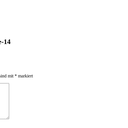
e-14
sind mit
*
markiert