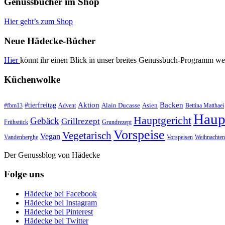
Genussbücher im Shop
Hier geht’s zum Shop
Neue Hädecke-Bücher
Hier
könnt ihr einen Blick in unser breites Genussbuch-Programm we
Küchenwolke
#tierfreitag
Aktion
Backen
Alain Ducasse
Asien
#fbm13
Advent
Bettina Matthaei
Haup
Hauptgericht
Gebäck
Grillrezept
Frühstück
Grundrezept
Vorspeise
Vegetarisch
Vegan
Vandenberghe
Vorspeisen
Weihnachten
Der Genussblog von Hädecke
Folge uns
Hädecke bei Facebook
Hädecke bei Instagram
Hädecke bei Pinterest
Hädecke bei Twitter