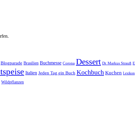
rfen.
Dessert
Buchmesse
Blogparade
Brasilien
Corona
Dr. Markus Strauß
E
tspeise
Kochbuch
Kuchen
Italien
Jeden Tag ein Buch
Lexikon
Wildpflanzen