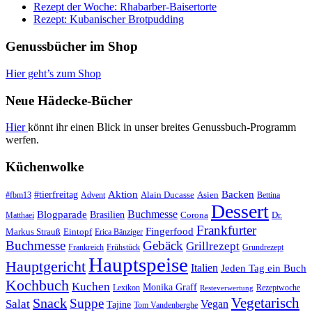
Rezept der Woche: Rhabarber-Baisertorte
Rezept: Kubanischer Brotpudding
Genussbücher im Shop
Hier geht’s zum Shop
Neue Hädecke-Bücher
Hier
könnt ihr einen Blick in unser breites Genussbuch-Programm
werfen.
Küchenwolke
#tierfreitag
Aktion
Backen
Alain Ducasse
Asien
#fbm13
Advent
Bettina
Dessert
Buchmesse
Blogparade
Brasilien
Corona
Dr.
Matthaei
Frankfurter
Fingerfood
Markus Strauß
Eintopf
Erica Bänziger
Buchmesse
Gebäck
Grillrezept
Frankreich
Frühstück
Grundrezept
Hauptspeise
Hauptgericht
Italien
Jeden Tag ein Buch
Kochbuch
Kuchen
Monika Graff
Lexikon
Rezeptwoche
Resteverwertung
Vegetarisch
Snack
Suppe
Salat
Vegan
Tajine
Tom Vandenberghe