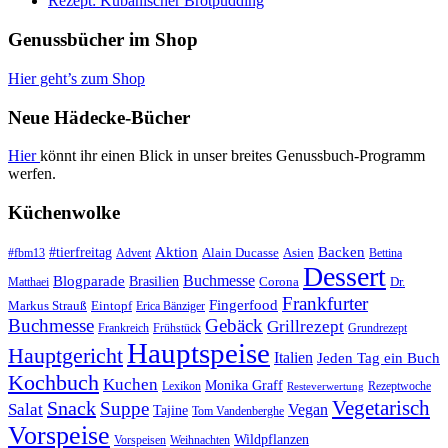
Rezept: Kubanischer Brotpudding
Genussbücher im Shop
Hier geht’s zum Shop
Neue Hädecke-Bücher
Hier
könnt ihr einen Blick in unser breites Genussbuch-Programm
werfen.
Küchenwolke
#tierfreitag
Aktion
Backen
Alain Ducasse
Asien
#fbm13
Advent
Bettina
Dessert
Buchmesse
Blogparade
Brasilien
Corona
Dr.
Matthaei
Frankfurter
Fingerfood
Markus Strauß
Eintopf
Erica Bänziger
Buchmesse
Gebäck
Grillrezept
Frankreich
Frühstück
Grundrezept
Hauptspeise
Hauptgericht
Italien
Jeden Tag ein Buch
Kochbuch
Kuchen
Monika Graff
Lexikon
Rezeptwoche
Resteverwertung
Vegetarisch
Snack
Suppe
Salat
Vegan
Tajine
Tom Vandenberghe
Vorspeise
Wildpflanzen
Vorspeisen
Weihnachten