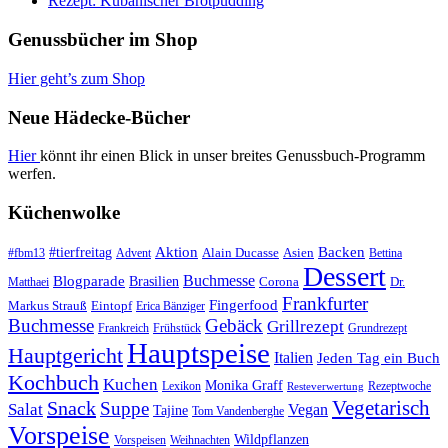
Rezept: Kubanischer Brotpudding
Genussbücher im Shop
Hier geht’s zum Shop
Neue Hädecke-Bücher
Hier
könnt ihr einen Blick in unser breites Genussbuch-Programm
werfen.
Küchenwolke
#tierfreitag
Aktion
Backen
Alain Ducasse
Asien
#fbm13
Advent
Bettina
Dessert
Buchmesse
Blogparade
Brasilien
Corona
Dr.
Matthaei
Frankfurter
Fingerfood
Markus Strauß
Eintopf
Erica Bänziger
Buchmesse
Gebäck
Grillrezept
Frankreich
Frühstück
Grundrezept
Hauptspeise
Hauptgericht
Italien
Jeden Tag ein Buch
Kochbuch
Kuchen
Monika Graff
Lexikon
Rezeptwoche
Resteverwertung
Vegetarisch
Snack
Suppe
Salat
Vegan
Tajine
Tom Vandenberghe
Vorspeise
Wildpflanzen
Vorspeisen
Weihnachten