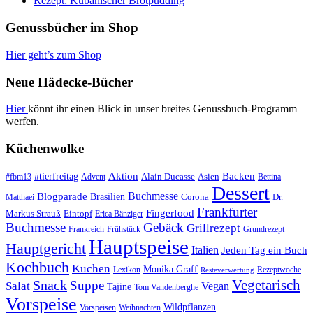
Rezept: Kubanischer Brotpudding
Genussbücher im Shop
Hier geht’s zum Shop
Neue Hädecke-Bücher
Hier
könnt ihr einen Blick in unser breites Genussbuch-Programm
werfen.
Küchenwolke
#tierfreitag
Aktion
Backen
Alain Ducasse
Asien
#fbm13
Advent
Bettina
Dessert
Buchmesse
Blogparade
Brasilien
Corona
Dr.
Matthaei
Frankfurter
Fingerfood
Markus Strauß
Eintopf
Erica Bänziger
Buchmesse
Gebäck
Grillrezept
Frankreich
Frühstück
Grundrezept
Hauptspeise
Hauptgericht
Italien
Jeden Tag ein Buch
Kochbuch
Kuchen
Monika Graff
Lexikon
Rezeptwoche
Resteverwertung
Vegetarisch
Snack
Suppe
Salat
Vegan
Tajine
Tom Vandenberghe
Vorspeise
Wildpflanzen
Vorspeisen
Weihnachten