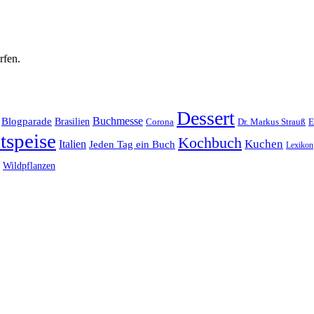
rfen.
Dessert
Buchmesse
Blogparade
Brasilien
Corona
Dr. Markus Strauß
E
tspeise
Kochbuch
Kuchen
Italien
Jeden Tag ein Buch
Lexikon
Wildpflanzen