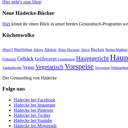
Hier geht’s zum Shop
Neue Hädecke-Bücher
Hier
könnt ihr einen Blick in unser breites Genussbuch-Programm we
Küchenwolke
#tierfreitag
Aktion
Backen
Alain Ducasse
Asien
#fbm13
Advent
Bettina Matthaei
Haup
Hauptgericht
Gebäck
Grillrezept
Frühstück
Grundrezept
Vorspeise
Vegetarisch
Vegan
Vandenberghe
Vorspeisen
Weihnachten
Der Genussblog von Hädecke
Folge uns
Hädecke bei Facebook
Hädecke bei Instagram
Hädecke bei Pinterest
Hädecke bei Twitter
Hädecke bei Youtube
Hädecke bei Mojoreads