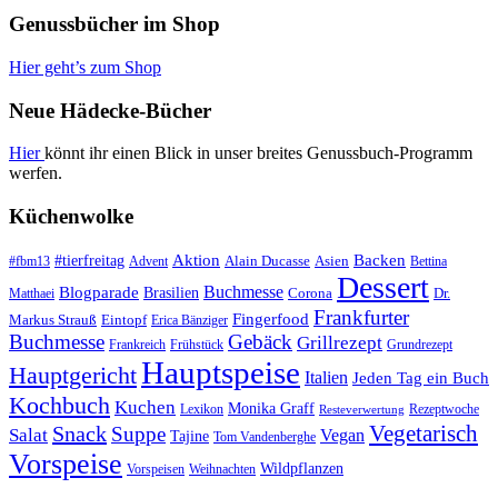
Genussbücher im Shop
Hier geht’s zum Shop
Neue Hädecke-Bücher
Hier
könnt ihr einen Blick in unser breites Genussbuch-Programm
werfen.
Küchenwolke
#tierfreitag
Aktion
Backen
Alain Ducasse
Asien
#fbm13
Advent
Bettina
Dessert
Buchmesse
Blogparade
Brasilien
Corona
Dr.
Matthaei
Frankfurter
Fingerfood
Markus Strauß
Eintopf
Erica Bänziger
Buchmesse
Gebäck
Grillrezept
Frankreich
Frühstück
Grundrezept
Hauptspeise
Hauptgericht
Italien
Jeden Tag ein Buch
Kochbuch
Kuchen
Monika Graff
Lexikon
Rezeptwoche
Resteverwertung
Vegetarisch
Snack
Suppe
Salat
Vegan
Tajine
Tom Vandenberghe
Vorspeise
Wildpflanzen
Vorspeisen
Weihnachten