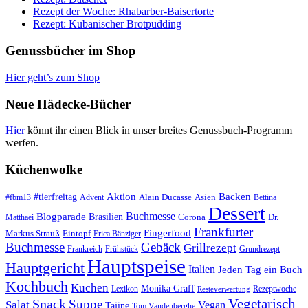
Rezept der Woche: Rhabarber-Baisertorte
Rezept: Kubanischer Brotpudding
Genussbücher im Shop
Hier geht’s zum Shop
Neue Hädecke-Bücher
Hier
könnt ihr einen Blick in unser breites Genussbuch-Programm
werfen.
Küchenwolke
#tierfreitag
Aktion
Backen
Alain Ducasse
Asien
#fbm13
Advent
Bettina
Dessert
Buchmesse
Blogparade
Brasilien
Corona
Dr.
Matthaei
Frankfurter
Fingerfood
Markus Strauß
Eintopf
Erica Bänziger
Buchmesse
Gebäck
Grillrezept
Frankreich
Frühstück
Grundrezept
Hauptspeise
Hauptgericht
Italien
Jeden Tag ein Buch
Kochbuch
Kuchen
Monika Graff
Lexikon
Rezeptwoche
Resteverwertung
Vegetarisch
Snack
Suppe
Salat
Vegan
Tajine
Tom Vandenberghe