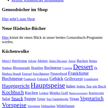
Rezept: Kubanischer Brotpudding
Genussbücher im Shop
Hier geht’s zum Shop
Neue Hädecke-Bücher
Hier
könnt ihr einen Blick in unser breites Genussbuch-Programm
werfen.
Küchenwolke
#tierfreitag
Aktion
Backen
Alain Ducasse
Asien
#fbm13
Advent
Bettina
Dessert
Buchmesse
Blogparade
Brasilien
Corona
Dr.
Matthaei
Frankfurter
Fingerfood
Markus Strauß
Eintopf
Erica Bänziger
Buchmesse
Gebäck
Grillrezept
Frankreich
Frühstück
Grundrezept
Hauptspeise
Hauptgericht
Italien
Jeden Tag ein Buch
Kochbuch
Kuchen
Monika Graff
Lexikon
Rezeptwoche
Resteverwertung
Vegetarisch
Snack
Suppe
Salat
Vegan
Tajine
Tom Vandenberghe
Vorspeise
Wildpflanzen
Vorspeisen
Weihnachten