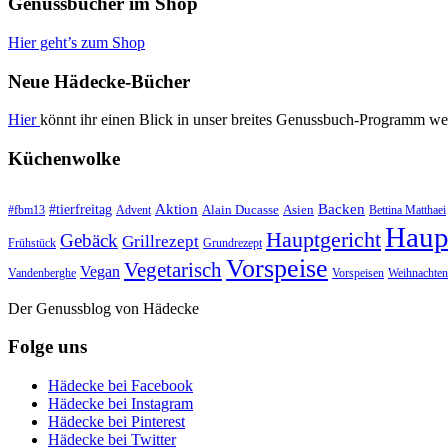
Genussbücher im Shop
Hier geht’s zum Shop
Neue Hädecke-Bücher
Hier
könnt ihr einen Blick in unser breites Genussbuch-Programm we
Küchenwolke
#tierfreitag
Aktion
Backen
Alain Ducasse
Asien
#fbm13
Advent
Bettina Matthaei
Haup
Hauptgericht
Gebäck
Grillrezept
Frühstück
Grundrezept
Vorspeise
Vegetarisch
Vegan
Vandenberghe
Vorspeisen
Weihnachten
Der Genussblog von Hädecke
Folge uns
Hädecke bei Facebook
Hädecke bei Instagram
Hädecke bei Pinterest
Hädecke bei Twitter