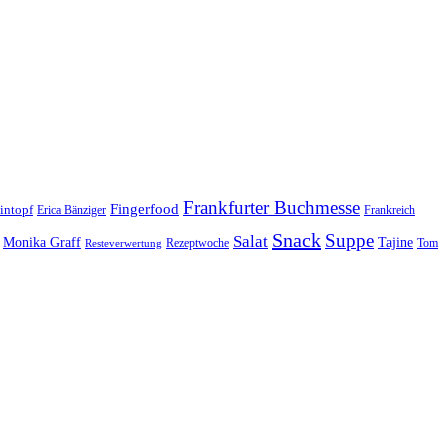
Frankfurter Buchmesse
Fingerfood
intopf
Erica Bänziger
Frankreich
Snack
Suppe
Salat
Monika Graff
Tajine
Rezeptwoche
Tom
Resteverwertung