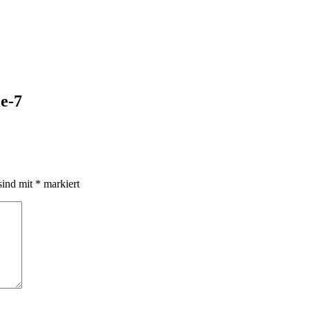
e-7
sind mit
*
markiert