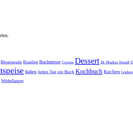
rfen.
Dessert
Buchmesse
Blogparade
Brasilien
Corona
Dr. Markus Strauß
E
tspeise
Kochbuch
Kuchen
Italien
Jeden Tag ein Buch
Lexikon
Wildpflanzen