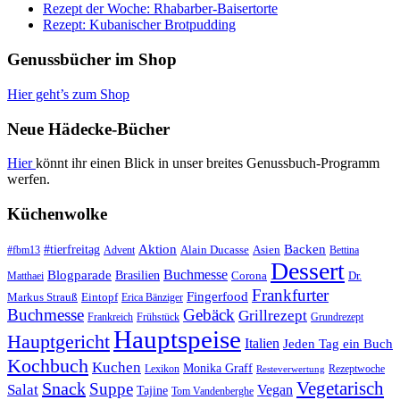
Rezept der Woche: Rhabarber-Baisertorte
Rezept: Kubanischer Brotpudding
Genussbücher im Shop
Hier geht’s zum Shop
Neue Hädecke-Bücher
Hier
könnt ihr einen Blick in unser breites Genussbuch-Programm
werfen.
Küchenwolke
#tierfreitag
Aktion
Backen
Alain Ducasse
Asien
#fbm13
Advent
Bettina
Dessert
Buchmesse
Blogparade
Brasilien
Corona
Dr.
Matthaei
Frankfurter
Fingerfood
Markus Strauß
Eintopf
Erica Bänziger
Buchmesse
Gebäck
Grillrezept
Frankreich
Frühstück
Grundrezept
Hauptspeise
Hauptgericht
Italien
Jeden Tag ein Buch
Kochbuch
Kuchen
Monika Graff
Lexikon
Rezeptwoche
Resteverwertung
Vegetarisch
Snack
Suppe
Salat
Vegan
Tajine
Tom Vandenberghe