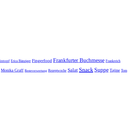
Frankfurter Buchmesse
Fingerfood
intopf
Erica Bänziger
Frankreich
Snack
Suppe
Salat
Monika Graff
Tajine
Rezeptwoche
Tom
Resteverwertung