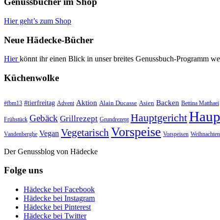
Genussbücher im Shop
Hier geht’s zum Shop
Neue Hädecke-Bücher
Hier
könnt ihr einen Blick in unser breites Genussbuch-Programm we
Küchenwolke
#tierfreitag
Aktion
Backen
Alain Ducasse
Asien
#fbm13
Advent
Bettina Matthaei
Haup
Hauptgericht
Gebäck
Grillrezept
Frühstück
Grundrezept
Vorspeise
Vegetarisch
Vegan
Vandenberghe
Vorspeisen
Weihnachten
Der Genussblog von Hädecke
Folge uns
Hädecke bei Facebook
Hädecke bei Instagram
Hädecke bei Pinterest
Hädecke bei Twitter