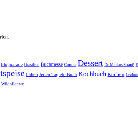
rfen.
Dessert
Buchmesse
Blogparade
Brasilien
Corona
Dr. Markus Strauß
E
tspeise
Kochbuch
Kuchen
Italien
Jeden Tag ein Buch
Lexikon
Wildpflanzen