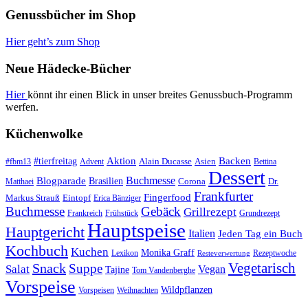
Genussbücher im Shop
Hier geht’s zum Shop
Neue Hädecke-Bücher
Hier
könnt ihr einen Blick in unser breites Genussbuch-Programm
werfen.
Küchenwolke
#tierfreitag
Aktion
Backen
Alain Ducasse
Asien
#fbm13
Advent
Bettina
Dessert
Buchmesse
Blogparade
Brasilien
Corona
Dr.
Matthaei
Frankfurter
Fingerfood
Markus Strauß
Eintopf
Erica Bänziger
Buchmesse
Gebäck
Grillrezept
Frankreich
Frühstück
Grundrezept
Hauptspeise
Hauptgericht
Italien
Jeden Tag ein Buch
Kochbuch
Kuchen
Monika Graff
Lexikon
Rezeptwoche
Resteverwertung
Vegetarisch
Snack
Suppe
Salat
Vegan
Tajine
Tom Vandenberghe
Vorspeise
Wildpflanzen
Vorspeisen
Weihnachten