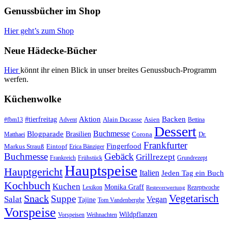
Genussbücher im Shop
Hier geht’s zum Shop
Neue Hädecke-Bücher
Hier
könnt ihr einen Blick in unser breites Genussbuch-Programm
werfen.
Küchenwolke
#tierfreitag
Aktion
Backen
Alain Ducasse
Asien
#fbm13
Advent
Bettina
Dessert
Buchmesse
Blogparade
Brasilien
Corona
Dr.
Matthaei
Frankfurter
Fingerfood
Markus Strauß
Eintopf
Erica Bänziger
Buchmesse
Gebäck
Grillrezept
Frankreich
Frühstück
Grundrezept
Hauptspeise
Hauptgericht
Italien
Jeden Tag ein Buch
Kochbuch
Kuchen
Monika Graff
Lexikon
Rezeptwoche
Resteverwertung
Vegetarisch
Snack
Suppe
Salat
Vegan
Tajine
Tom Vandenberghe
Vorspeise
Wildpflanzen
Vorspeisen
Weihnachten