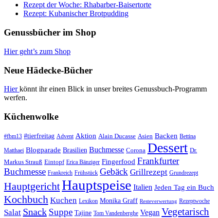
Rezept der Woche: Rhabarber-Baisertorte
Rezept: Kubanischer Brotpudding
Genussbücher im Shop
Hier geht’s zum Shop
Neue Hädecke-Bücher
Hier
könnt ihr einen Blick in unser breites Genussbuch-Programm
werfen.
Küchenwolke
#tierfreitag
Aktion
Backen
Alain Ducasse
Asien
#fbm13
Advent
Bettina
Dessert
Buchmesse
Blogparade
Brasilien
Corona
Dr.
Matthaei
Frankfurter
Fingerfood
Markus Strauß
Eintopf
Erica Bänziger
Buchmesse
Gebäck
Grillrezept
Frankreich
Frühstück
Grundrezept
Hauptspeise
Hauptgericht
Italien
Jeden Tag ein Buch
Kochbuch
Kuchen
Monika Graff
Lexikon
Rezeptwoche
Resteverwertung
Vegetarisch
Snack
Suppe
Salat
Vegan
Tajine
Tom Vandenberghe