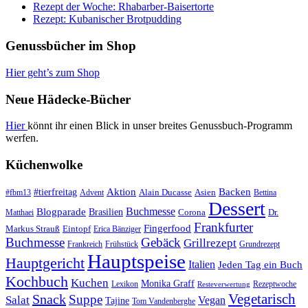
Rezept der Woche: Rhabarber-Baisertorte
Rezept: Kubanischer Brotpudding
Genussbücher im Shop
Hier geht’s zum Shop
Neue Hädecke-Bücher
Hier
könnt ihr einen Blick in unser breites Genussbuch-Programm
werfen.
Küchenwolke
#tierfreitag
Aktion
Backen
Alain Ducasse
Asien
#fbm13
Advent
Bettina
Dessert
Buchmesse
Blogparade
Brasilien
Corona
Dr.
Matthaei
Frankfurter
Fingerfood
Markus Strauß
Eintopf
Erica Bänziger
Buchmesse
Gebäck
Grillrezept
Frankreich
Frühstück
Grundrezept
Hauptspeise
Hauptgericht
Italien
Jeden Tag ein Buch
Kochbuch
Kuchen
Monika Graff
Lexikon
Rezeptwoche
Resteverwertung
Vegetarisch
Snack
Suppe
Salat
Vegan
Tajine
Tom Vandenberghe